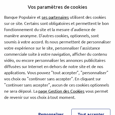
ERQUY
Vos paramètres de cookies
ERQUY CM
GUINGAMP
Banque Populaire et
ses partenaires
utilisent des cookies
sur ce site. Certains sont obligatoires et permettent le bon
Les agences Banque Populaire dans les villes à proximité
fonctionnement du site et la mesure d'audience de
manière anonyme. D'autres cookies, optionnels, sont
Saint-Brieuc
soumis à votre accord. Ils nous permettent de personnaliser
votre expérience sur le site, personnaliser l'assistance
commerciale suite à votre navigation, afficher du contenu
Trouver une agence Banque Populaire
vidéo, ou encore personnaliser les annonces publicitaires
Côtes-d'Armor
diffusées sur Internet en dehors de notre site et de nos
Plérin
applications. Vous pouvez "tout accepter", "personnaliser"
AGENCE ENTREPRISES ST BRIEUC
vos choix ou "continuer sans accepter". En cliquant sur
"continuer sans accepter", aucun de ces cookies optionnels
Powered by
evermaps ©
ne sera déposé. La
page Gestion des Cookies
vous permet
de revenir sur vos choix à tout moment.
www.banque-populaire.fr
Informations cookies
Contact
Personnaliser
Tout accepter
Mentions légales