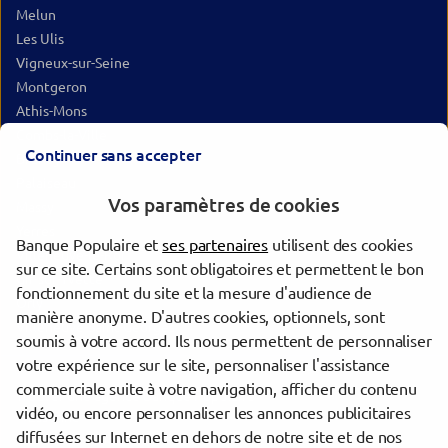
Melun
Les Ulis
Vigneux-sur-Seine
Montgeron
Athis-Mons
Combs-la-Ville
Continuer sans accepter
Brunoy
Palaiseau
Vos paramètres de cookies
Massy
Yerres
Banque Populaire et
ses partenaires
utilisent des cookies
Villeneuve-le-Roi
sur ce site. Certains sont obligatoires et permettent le bon
Gif-sur-Yvette
fonctionnement du site et la mesure d'audience de
Orly
manière anonyme. D'autres cookies, optionnels, sont
Villeneuve-Saint-Georges
soumis à votre accord. Ils nous permettent de personnaliser
votre expérience sur le site, personnaliser l'assistance
commerciale suite à votre navigation, afficher du contenu
Trouver une agence Banque Populaire
vidéo, ou encore personnaliser les annonces publicitaires
Essonne
diffusées sur Internet en dehors de notre site et de nos
La Ferté-Alais