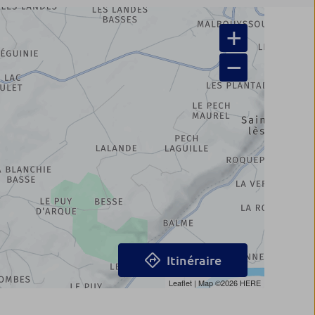
+
−
Itinéraire
Leaflet
| Map ©2026
HERE