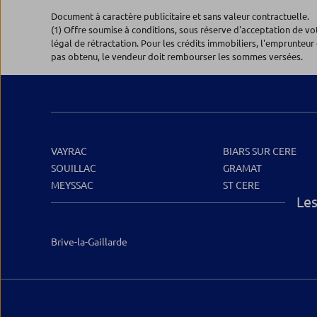
Document à caractère publicitaire et sans valeur contractuelle.
(1) Offre soumise à conditions, sous réserve d'acceptation de v
légal de rétractation. Pour les crédits immobiliers, l'emprunteur 
pas obtenu, le vendeur doit rembourser les sommes versées.
VAYRAC
BIARS SUR CERE
SOUILLAC
GRAMAT
MEYSSAC
ST CERE
Les
Brive-la-Gaillarde