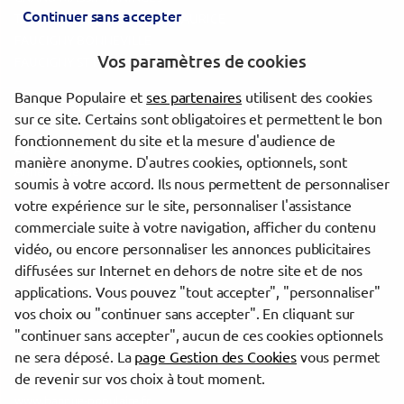
Continuer sans accepter
TARENTAISE BOURG SAINT MAURICE
FAUCIGNY BONNEVILLE
Vos paramètres de cookies
FAUCIGNY ST PIERRE
Banque Populaire et
ses partenaires
utilisent des cookies
Les agences Banque Populaire dans les villes à proximité
sur ce site. Certains sont obligatoires et permettent le bon
fonctionnement du site et la mesure d'audience de
Annecy
manière anonyme. D'autres cookies, optionnels, sont
Annemasse
soumis à votre accord. Ils nous permettent de personnaliser
votre expérience sur le site, personnaliser l'assistance
commerciale suite à votre navigation, afficher du contenu
Trouver une agence Banque Populaire
vidéo, ou encore personnaliser les annonces publicitaires
Haute-Savoie
diffusées sur Internet en dehors de notre site et de nos
Megève
applications. Vous pouvez "tout accepter", "personnaliser"
SALLANCHES MEGEVE
vos choix ou "continuer sans accepter". En cliquant sur
"continuer sans accepter", aucun de ces cookies optionnels
Powered by
evermaps ©
ne sera déposé. La
page Gestion des Cookies
vous permet
de revenir sur vos choix à tout moment.
www.banque-populaire.fr