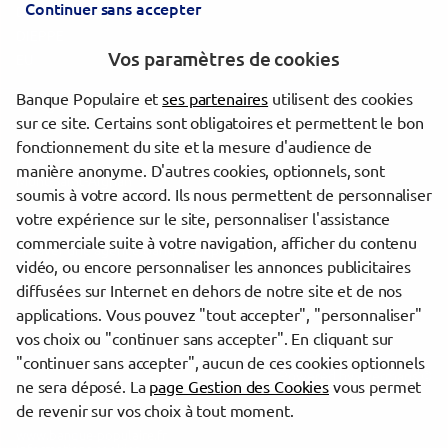
Continuer sans accepter
DIEPPE CREDIT MARITIME
DIEPPE
Vos paramètres de cookies
EU
Banque Populaire et
ses partenaires
utilisent des cookies
Les agences Banque Populaire dans les villes à proximité
sur ce site. Certains sont obligatoires et permettent le bon
fonctionnement du site et la mesure d'audience de
Dieppe
manière anonyme. D'autres cookies, optionnels, sont
Mont-Saint-Aignan
soumis à votre accord. Ils nous permettent de personnaliser
votre expérience sur le site, personnaliser l'assistance
commerciale suite à votre navigation, afficher du contenu
Trouver une agence Banque Populaire
vidéo, ou encore personnaliser les annonces publicitaires
Seine-Maritime
diffusées sur Internet en dehors de notre site et de nos
Saint-Aubin-sur-Scie
applications. Vous pouvez "tout accepter", "personnaliser"
ST AUBIN SUR SCIE DIEPPE
vos choix ou "continuer sans accepter". En cliquant sur
"continuer sans accepter", aucun de ces cookies optionnels
Powered by
evermaps ©
ne sera déposé. La
page Gestion des Cookies
vous permet
de revenir sur vos choix à tout moment.
www.banque-populaire.fr