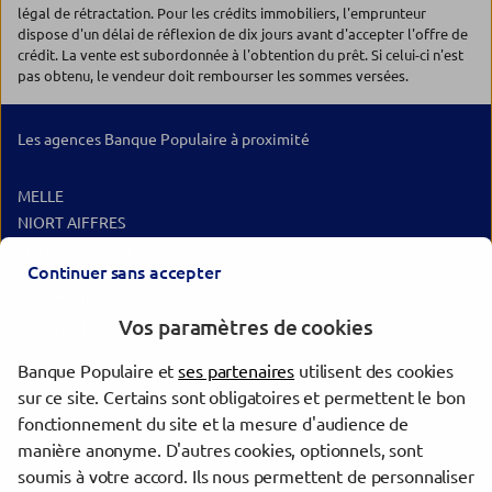
légal de rétractation. Pour les crédits immobiliers, l'emprunteur
dispose d'un délai de réflexion de dix jours avant d'accepter l'offre de
crédit. La vente est subordonnée à l'obtention du prêt. Si celui-ci n'est
pas obtenu, le vendeur doit rembourser les sommes versées.
Les agences Banque Populaire à proximité
MELLE
NIORT AIFFRES
ENTREPRISES DEUX SEVRES
Continuer sans accepter
NIORT
NIORT SUPER NIORT
Vos paramètres de cookies
PARTHENAY
Banque Populaire et
ses partenaires
utilisent des cookies
Les agences Banque Populaire dans les villes à proximité
sur ce site. Certains sont obligatoires et permettent le bon
fonctionnement du site et la mesure d'audience de
Niort
manière anonyme. D'autres cookies, optionnels, sont
Poitiers
soumis à votre accord. Ils nous permettent de personnaliser