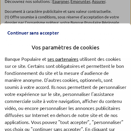
Découvrez nos solutions :
Epargner
,
Emprunter
,
Assurer
.
Document à caractère publicitaire et sans valeur contractuelle.
(1) Offre soumise à conditions, sous réserve d'acceptation de votre
dossier par l'organisme prêteur, votre Banque Populaire Régionale.
Pour les crédits à la consommation, l'emprunteur dispose du délai
Continuer sans accepter
légal de rétractation. Pour les crédits immobiliers, l'emprunteur
dispose d'un délai de réflexion de dix jours avant d'accepter l'offre de
crédit. La vente est subordonnée à l'obtention du prêt. Si celui-ci n'est
Vos paramètres de cookies
pas obtenu, le vendeur doit rembourser les sommes versées.
Banque Populaire et
ses partenaires
utilisent des cookies
sur ce site. Certains sont obligatoires et permettent le bon
Les agences Banque Populaire dans les villes à proximité
fonctionnement du site et la mesure d'audience de
manière anonyme. D'autres cookies, optionnels, sont
Auxerre
soumis à votre accord. Ils nous permettent de personnaliser
Sens
votre expérience sur le site, personnaliser l'assistance
commerciale suite à votre navigation, afficher du contenu
vidéo, ou encore personnaliser les annonces publicitaires
Trouver une agence Banque Populaire
diffusées sur Internet en dehors de notre site et de nos
Yonne
applications. Vous pouvez "tout accepter", "personnaliser"
Auxerre
vos choix ou "continuer sans accepter". En cliquant sur