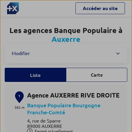
Accéder au site
Les agences Banque Populaire à
Auxerre
Modifier
Carte
Liste
Agence AUXERRE RIVE DROITE
1
Banque Populaire Bourgogne
382 m
Franche-Comté
4, rue de Sparre
89000 AUXERRE
Fermé actuellement