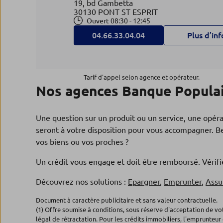
19, bd Gambetta
30130 PONT ST ESPRIT
Ouvert 08:30 - 12:45
04.66.33.04.04
Plus d’inf
Agence SAINT LAURENT DES
4
Tarif d'appel selon agence et opérateur.
Nos agences Banque Populai
ARBRES
13.33 km
Banque Populaire du Sud
Une question sur un produit ou un service, une opér
Zac de TESAN
30126 ST LAURENT DES ARBRES
seront à votre disposition pour vous accompagner. Be
Ouvert 08:30 - 12:45
vos biens ou vos proches ?
04.66.33.06.16
Plus d’inf
Un crédit vous engage et doit être remboursé. Véri
Découvrez nos solutions :
Epargner
,
Emprunter
,
Assu
Agence ORANGE BRIAND
5
Document à caractère publicitaire et sans valeur contractuelle.
Banque Populaire Méditerranée
(1) Offre soumise à conditions, sous réserve d'acceptation de v
14.75 km
légal de rétractation. Pour les crédits immobiliers, l'emprunteur 