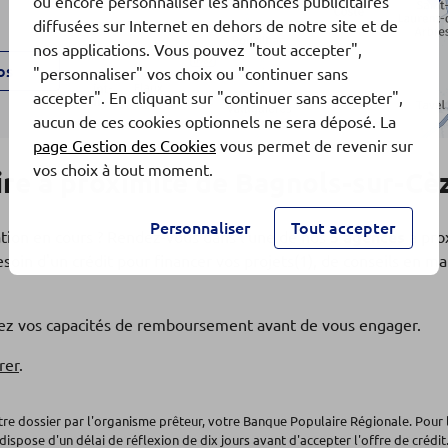
ou encore personnaliser les annonces publicitaires
diffusées sur Internet en dehors de notre site et de
nos applications. Vous pouvez "tout accepter",
os
"personnaliser" vos choix ou "continuer sans
accepter". En cliquant sur "continuer sans accepter",
aucun de ces cookies optionnels ne sera déposé. La
page Gestion des Cookies
vous permet de revenir sur
vos choix à tout moment.
re à proximité de Bagnols-sur-Cè
Personnaliser
Tout accepter
ation en cours ? Rendez-vous dans l'une de nos
5 agences
à pro
soin d'un crédit pour financer vos projets(1), de conseils en 
os
fiez vos capacités de remboursement avant de vous engager.
rer
.
otre dossier par l'organisme prêteur, votre Banque Populaire Régionale. Pour 
dispose d'un délai de réflexion de dix jours avant d'accepter l'offre de crédit.