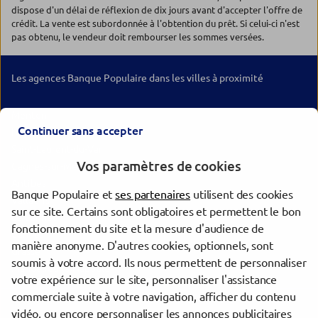
dispose d'un délai de réflexion de dix jours avant d'accepter l'offre de
crédit. La vente est subordonnée à l'obtention du prêt. Si celui-ci n'est
pas obtenu, le vendeur doit rembourser les sommes versées.
Les agences Banque Populaire dans les villes à proximité
Menton
Continuer sans accepter
Nice
Saint-Laurent-du-Var
Vos paramètres de cookies
Cagnes-sur-Mer
Antibes
Banque Populaire et
ses partenaires
utilisent des cookies
Vallauris
sur ce site. Certains sont obligatoires et permettent le bon
Le Cannet
fonctionnement du site et la mesure d'audience de
Cannes
manière anonyme. D'autres cookies, optionnels, sont
Grasse
soumis à votre accord. Ils nous permettent de personnaliser
Mandelieu-la-Napoule
votre expérience sur le site, personnaliser l'assistance
commerciale suite à votre navigation, afficher du contenu
vidéo, ou encore personnaliser les annonces publicitaires
Trouver une agence Banque Populaire