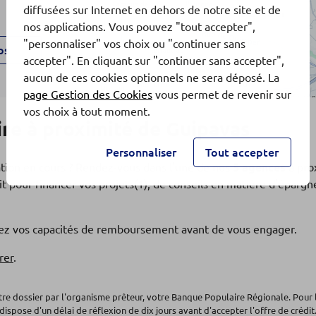
diffusées sur Internet en dehors de notre site et de
nos applications. Vous pouvez "tout accepter",
"personnaliser" vos choix ou "continuer sans
os
accepter". En cliquant sur "continuer sans accepter",
aucun de ces cookies optionnels ne sera déposé. La
page Gestion des Cookies
vous permet de revenir sur
vos choix à tout moment.
re à proximité de Guipavas
Personnaliser
Tout accepter
ation en cours ? Rendez-vous dans l'une de nos
5 agences
à pro
t pour financer vos projets(1), de conseils en matière d'éparg
os
fiez vos capacités de remboursement avant de vous engager.
rer
.
otre dossier par l'organisme prêteur, votre Banque Populaire Régionale. Pour 
dispose d'un délai de réflexion de dix jours avant d'accepter l'offre de crédit.