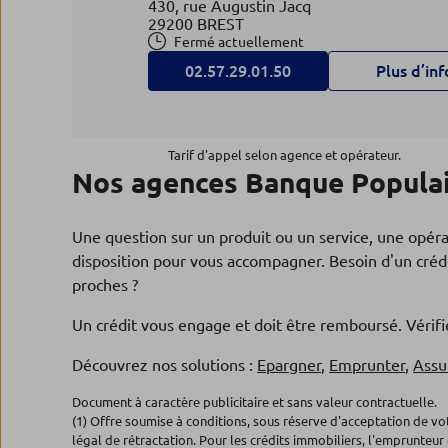
430, rue Augustin Jacq
29200 BREST
Fermé actuellement
02.57.29.01.50
Plus d’inf
Espace entreprises AGENCE
4
Tarif d'appel selon agence et opérateur.
Nos agences Banque Populai
ENTREPRISES BREST
5.63 km
Banque Populaire Grand Ouest
Une question sur un produit ou un service, une opér
430, rue Augustin Jacq
29200 BREST
disposition pour vous accompagner. Besoin d'un crédi
Fermé actuellement
proches ?
02.57.29.00.00
Plus d’inf
Un crédit vous engage et doit être remboursé. Véri
Découvrez nos solutions :
Epargner
,
Emprunter
,
Assu
Espace banque privée BREST
5
Document à caractère publicitaire et sans valeur contractuelle.
PONANT BANQUE PRIVEE
(1) Offre soumise à conditions, sous réserve d'acceptation de v
5.63 km
légal de rétractation. Pour les crédits immobiliers, l'emprunteur 