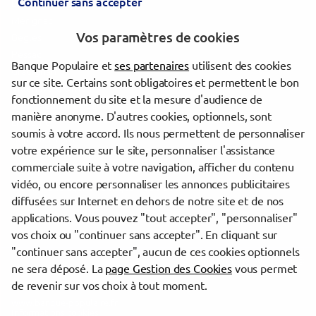
Continuer sans accepter
Lormont
Mérignac
Vos paramètres de cookies
Bègles
Pessac
Banque Populaire et
ses partenaires
utilisent des cookies
Gradignan
sur ce site. Certains sont obligatoires et permettent le bon
Villenave-d'Ornon
fonctionnement du site et la mesure d'audience de
Saint-Médard-en-Jalles
manière anonyme. D'autres cookies, optionnels, sont
Libourne
soumis à votre accord. Ils nous permettent de personnaliser
Gujan-Mestras
votre expérience sur le site, personnaliser l'assistance
commerciale suite à votre navigation, afficher du contenu
vidéo, ou encore personnaliser les annonces publicitaires
Trouver une agence Banque Populaire
diffusées sur Internet en dehors de notre site et de nos
Gironde
applications. Vous pouvez "tout accepter", "personnaliser"
Le Bouscat
vos choix ou "continuer sans accepter". En cliquant sur
"continuer sans accepter", aucun de ces cookies optionnels
Powered by
evermaps ©
ne sera déposé. La
page Gestion des Cookies
vous permet
de revenir sur vos choix à tout moment.
www.banque-populaire.fr
Informations cookies