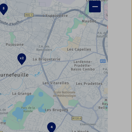
−
5
x2
4