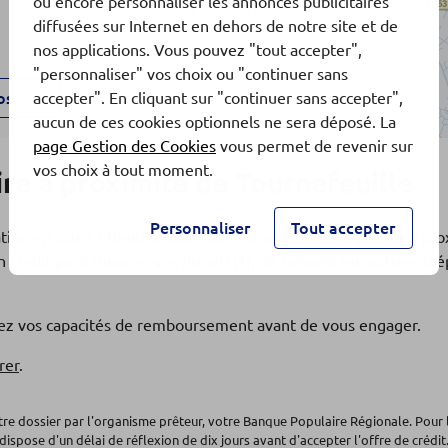
ou encore personnaliser les annonces publicitaires
diffusées sur Internet en dehors de notre site et de
nos applications. Vous pouvez "tout accepter",
"personnaliser" vos choix ou "continuer sans
accepter". En cliquant sur "continuer sans accepter",
os
aucun de ces cookies optionnels ne sera déposé. La
page Gestion des Cookies
vous permet de revenir sur
vos choix à tout moment.
e à proximité de Tournefeuille
E
Personnaliser
Tout accepter
ation en cours ? Rendez-vous dans l'une de nos
5 agences
à pro
 crédit pour financer vos projets(1), de conseils en matière d
fiez vos capacités de remboursement avant de vous engager.
os
rer
.
E
otre dossier par l'organisme prêteur, votre Banque Populaire Régionale. Pour 
dispose d'un délai de réflexion de dix jours avant d'accepter l'offre de crédit.