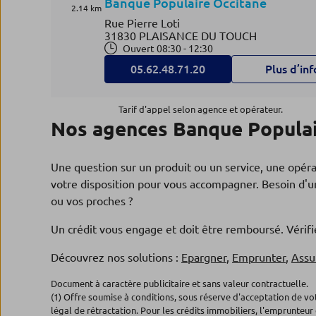
Banque Populaire Occitane
2.14 km
Rue Pierre Loti
31830 PLAISANCE DU TOUCH
Ouvert 08:30 - 12:30
05.62.48.71.20
Plus d’inf
Tarif d'appel selon agence et opérateur.
Nos agences Banque Populair
Agence CUGNAUX TOULOUS
4
SAINT SIMON
3.24 km
Une question sur un produit ou un service, une opér
Banque Populaire Occitane
votre disposition pour vous accompagner. Besoin d'un
151, rte de Toulouse
ou vos proches ?
31278 CUGNAUX
Ouvert 08:30 - 12:30
Un crédit vous engage et doit être remboursé. Véri
05.62.13.10.40
Plus d’inf
Découvrez nos solutions :
Epargner
,
Emprunter
,
Assu
Document à caractère publicitaire et sans valeur contractuelle.
Agence COLOMIERS BASCUL
5
(1) Offre soumise à conditions, sous réserve d'acceptation de v
légal de rétractation. Pour les crédits immobiliers, l'emprunteur 