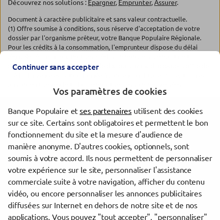
Découvrez nos solutions :
Epargner
,
Emprunter
,
Assurer
.
Document à caractère publicitaire et sans valeur contractuelle.
(1) Offre soumise à conditions, sous réserve d'acceptation de votre
dossier par l'organisme prêteur, votre Banque Populaire Régionale.
Pour les crédits à la consommation, l'emprunteur dispose du délai
légal de rétractation. Pour les crédits immobiliers, l'emprunteur
dispose d'un délai de réflexion de dix jours avant d'accepter l'offre de
Continuer sans accepter
crédit. La vente est subordonnée à l'obtention du prêt. Si celui-ci n'est
pas obtenu, le vendeur doit rembourser les sommes versées.
Vos paramètres de cookies
Banque Populaire et
ses partenaires
utilisent des cookies
Les agences Banque Populaire dans les villes à proximité
sur ce site. Certains sont obligatoires et permettent le bon
fonctionnement du site et la mesure d'audience de
Thionville
manière anonyme. D'autres cookies, optionnels, sont
Metz
soumis à votre accord. Ils nous permettent de personnaliser
Montigny-lès-Metz
votre expérience sur le site, personnaliser l'assistance
commerciale suite à votre navigation, afficher du contenu
vidéo, ou encore personnaliser les annonces publicitaires
Trouver une agence Banque Populaire
diffusées sur Internet en dehors de notre site et de nos
Moselle
applications. Vous pouvez "tout accepter", "personnaliser"
Yutz