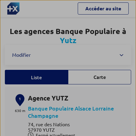
Accéder au site
Les agences Banque Populaire à
Yutz
Modifier
Carte
Liste
Agence YUTZ
1
Banque Populaire Alsace Lorraine
630 m
Champagne
74, rue des Nations
57970 YUTZ
Fermé actuellement