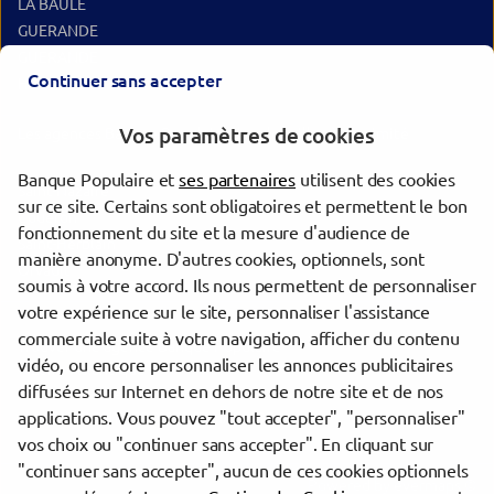
LA BAULE
GUERANDE
GUERANDE
Continuer sans accepter
HERBIGNAC
Vos paramètres de cookies
Les agences Banque Populaire dans les villes à proximité
Banque Populaire et
ses partenaires
utilisent des cookies
Saint-Nazaire
sur ce site. Certains sont obligatoires et permettent le bon
Couëron
fonctionnement du site et la mesure d'audience de
Saint-Herblain
manière anonyme. D'autres cookies, optionnels, sont
Orvault
soumis à votre accord. Ils nous permettent de personnaliser
votre expérience sur le site, personnaliser l'assistance
commerciale suite à votre navigation, afficher du contenu
Trouver une agence Banque Populaire
vidéo, ou encore personnaliser les annonces publicitaires
Loire-Atlantique
diffusées sur Internet en dehors de notre site et de nos
Saint-Nazaire
applications. Vous pouvez "tout accepter", "personnaliser"
AGENCE ENTREPRISES ST NAZAIRE
vos choix ou "continuer sans accepter". En cliquant sur
"continuer sans accepter", aucun de ces cookies optionnels
Powered by
evermaps ©