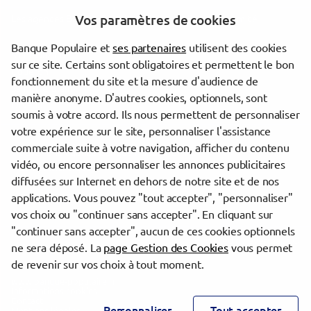
Vos paramètres de cookies
Les agences Banque Populaire dans les villes à proximité
Banque Populaire et
ses partenaires
utilisent des cookies
Saint-Nazaire
sur ce site. Certains sont obligatoires et permettent le bon
Couëron
fonctionnement du site et la mesure d'audience de
Saint-Herblain
manière anonyme. D'autres cookies, optionnels, sont
Orvault
soumis à votre accord. Ils nous permettent de personnaliser
votre expérience sur le site, personnaliser l'assistance
commerciale suite à votre navigation, afficher du contenu
Trouver une agence Banque Populaire
vidéo, ou encore personnaliser les annonces publicitaires
Loire-Atlantique
diffusées sur Internet en dehors de notre site et de nos
Saint-Nazaire
applications. Vous pouvez "tout accepter", "personnaliser"
ST NAZAIRE PROFESSIONNELS
vos choix ou "continuer sans accepter". En cliquant sur
"continuer sans accepter", aucun de ces cookies optionnels
Powered by
evermaps ©
ne sera déposé. La
page Gestion des Cookies
vous permet
de revenir sur vos choix à tout moment.
www.banque-populaire.fr
Informations cookies
Contact
Personnaliser
Tout accepter
Mentions légales