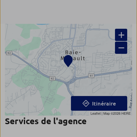
+
−
Itinéraire
Leaflet
| Map ©2026
HERE
Services de l'agence