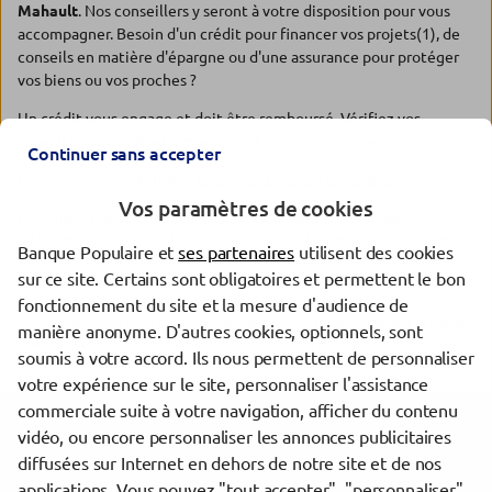
Mahault
. Nos conseillers y seront à votre disposition pour vous
accompagner. Besoin d'un crédit pour financer vos projets(1), de
conseils en matière d'épargne ou d'une assurance pour protéger
vos biens ou vos proches ?
Un crédit vous engage et doit être remboursé. Vérifiez vos
capacités de remboursement avant de vous engager.
Continuer sans accepter
Découvrez nos solutions :
Epargner
,
Emprunter
,
Assurer
.
Vos paramètres de cookies
Document à caractère publicitaire et sans valeur contractuelle.
(1) Offre soumise à conditions, sous réserve d'acceptation de votre
Banque Populaire et
ses partenaires
utilisent des cookies
dossier par l'organisme prêteur, votre Banque Populaire Régionale.
sur ce site. Certains sont obligatoires et permettent le bon
Pour les crédits à la consommation, l'emprunteur dispose du délai
légal de rétractation. Pour les crédits immobiliers, l'emprunteur
fonctionnement du site et la mesure d'audience de
dispose d'un délai de réflexion de dix jours avant d'accepter l'offre de
manière anonyme. D'autres cookies, optionnels, sont
crédit. La vente est subordonnée à l'obtention du prêt. Si celui-ci n'est
soumis à votre accord. Ils nous permettent de personnaliser
pas obtenu, le vendeur doit rembourser les sommes versées.
votre expérience sur le site, personnaliser l'assistance
commerciale suite à votre navigation, afficher du contenu
Trouver une agence Banque Populaire
vidéo, ou encore personnaliser les annonces publicitaires
Guadeloupe
diffusées sur Internet en dehors de notre site et de nos
Baie-Mahault
applications. Vous pouvez "tout accepter", "personnaliser"
BAIE MAHAULT DESTRELLAND