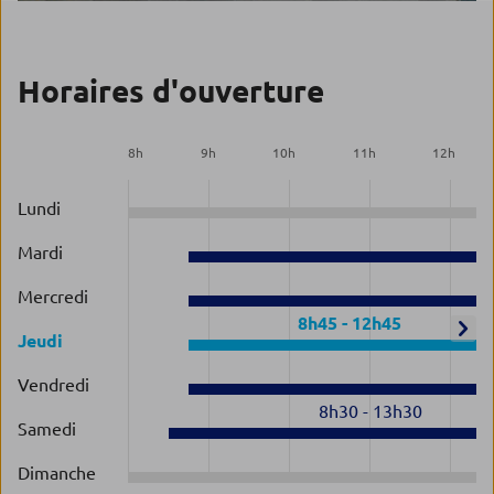
Horaires d'ouverture
8
h
9
h
10
h
11
h
12
h
Lundi
8
Mardi
8
Mercredi
8h45
-
12h45
Jeudi
8
Vendredi
8h30
-
13h30
Samedi
Dimanche