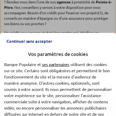
? Rendez-vous dans l'une de nos
agences
à proximité de
Pointe-à-
Pitre
. Nos conseillers y seront à votre disposition pour vous
accompagner. Besoin d'un crédit pour financer vos projets(1), de
conseils en matière d'épargne ou d'une assurance pour protéger
vos biens ou vos proches ?
Un crédit vous engage et doit être remboursé. Vérifiez vos
capacités de remboursement avant de vous engager.
Continuer sans accepter
Découvrez nos solutions :
Epargner
,
Emprunter
,
Assurer
.
Vos paramètres de cookies
Document à caractère publicitaire et sans valeur contractuelle.
(1) Offre soumise à conditions, sous réserve d'acceptation de votre
Banque Populaire et
ses partenaires
utilisent des cookies
dossier par l'organisme prêteur, votre Banque Populaire Régionale.
sur ce site. Certains sont obligatoires et permettent le bon
Pour les crédits à la consommation, l'emprunteur dispose du délai
légal de rétractation. Pour les crédits immobiliers, l'emprunteur
fonctionnement du site et la mesure d'audience de
dispose d'un délai de réflexion de dix jours avant d'accepter l'offre de
manière anonyme. D'autres cookies, optionnels, sont
crédit. La vente est subordonnée à l'obtention du prêt. Si celui-ci n'est
soumis à votre accord. Ils nous permettent de personnaliser
pas obtenu, le vendeur doit rembourser les sommes versées.
votre expérience sur le site, personnaliser l'assistance
commerciale suite à votre navigation, afficher du contenu
Trouver une agence Banque Populaire
vidéo, ou encore personnaliser les annonces publicitaires
Guadeloupe
diffusées sur Internet en dehors de notre site et de nos
Pointe-à-Pitre