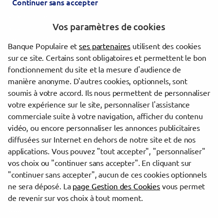
Continuer sans accepter
Villiers-sur-Marne
Villemomble
Vos paramètres de cookies
Villejuif
Neuilly-sur-Marne
Banque Populaire et
ses partenaires
utilisent des cookies
Choisy-le-Roi
sur ce site. Certains sont obligatoires et permettent le bon
Noisy-le-Grand
fonctionnement du site et la mesure d'audience de
Paris
manière anonyme. D'autres cookies, optionnels, sont
Pantin
soumis à votre accord. Ils nous permettent de personnaliser
votre expérience sur le site, personnaliser l'assistance
commerciale suite à votre navigation, afficher du contenu
Trouver une agence Banque Populaire
vidéo, ou encore personnaliser les annonces publicitaires
Paris
diffusées sur Internet en dehors de notre site et de nos
Paris 12e Arrondissement
applications. Vous pouvez "tout accepter", "personnaliser"
PARIS GRANDES ECOLES
vos choix ou "continuer sans accepter". En cliquant sur
"continuer sans accepter", aucun de ces cookies optionnels
Powered by
evermaps ©
ne sera déposé. La
page Gestion des Cookies
vous permet
de revenir sur vos choix à tout moment.
www.banque-populaire.fr
Informations cookies