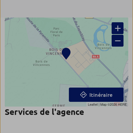
+
−
Itinéraire
Leaflet
| Map ©2026
HERE
Services de l'agence