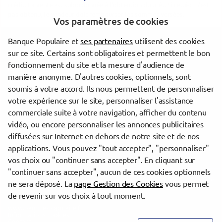
crédit. La vente est subordonnée à l'obtention du prêt. Si celui-ci n'est
pas obtenu, le vendeur doit rembourser les sommes versées.
Vos paramètres de cookies
Banque Populaire et
ses partenaires
utilisent des cookies
Les agences Banque Populaire dans les villes à proximité
sur ce site. Certains sont obligatoires et permettent le bon
fonctionnement du site et la mesure d'audience de
Dijon
manière anonyme. D'autres cookies, optionnels, sont
Beaune
soumis à votre accord. Ils nous permettent de personnaliser
Dole
votre expérience sur le site, personnaliser l'assistance
commerciale suite à votre navigation, afficher du contenu
vidéo, ou encore personnaliser les annonces publicitaires
Trouver une agence Banque Populaire
diffusées sur Internet en dehors de notre site et de nos
Côte-d'Or
applications. Vous pouvez "tout accepter", "personnaliser"
Dijon
vos choix ou "continuer sans accepter". En cliquant sur
"continuer sans accepter", aucun de ces cookies optionnels
Powered by
evermaps ©
ne sera déposé. La
page Gestion des Cookies
vous permet
de revenir sur vos choix à tout moment.
www.banque-populaire.fr
Informations cookies
Contact