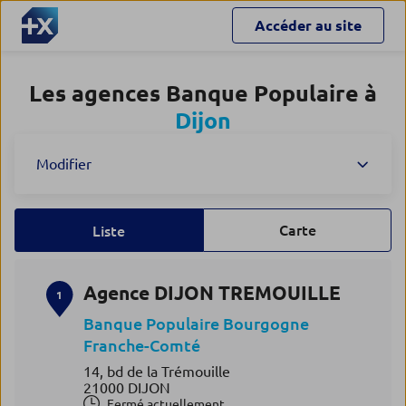
Accéder au site
Les agences Banque Populaire à
Dijon
Modifier
Carte
Liste
Agence DIJON TREMOUILLE
1
Banque Populaire Bourgogne
Franche-Comté
14, bd de la Trémouille
21000 DIJON
Fermé actuellement