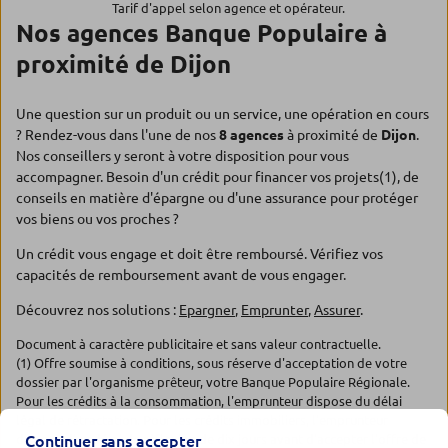
Tarif d'appel selon agence et opérateur.
Nos agences Banque Populaire à
proximité de Dijon
Une question sur un produit ou un service, une opération en cours
? Rendez-vous dans l'une de nos
8 agences
à proximité de
Dijon
.
Nos conseillers y seront à votre disposition pour vous
accompagner. Besoin d'un crédit pour financer vos projets(1), de
conseils en matière d'épargne ou d'une assurance pour protéger
vos biens ou vos proches ?
Un crédit vous engage et doit être remboursé. Vérifiez vos
capacités de remboursement avant de vous engager.
Découvrez nos solutions :
Epargner
,
Emprunter
,
Assurer
.
Document à caractère publicitaire et sans valeur contractuelle.
(1) Offre soumise à conditions, sous réserve d'acceptation de votre
dossier par l'organisme prêteur, votre Banque Populaire Régionale.
Pour les crédits à la consommation, l'emprunteur dispose du délai
légal de rétractation. Pour les crédits immobiliers, l'emprunteur
dispose d'un délai de réflexion de dix jours avant d'accepter l'offre de
Continuer sans accepter