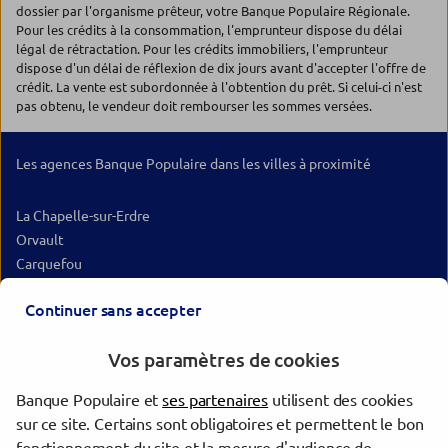
dossier par l'organisme prêteur, votre Banque Populaire Régionale.
Pour les crédits à la consommation, l'emprunteur dispose du délai
légal de rétractation. Pour les crédits immobiliers, l'emprunteur
dispose d'un délai de réflexion de dix jours avant d'accepter l'offre de
crédit. La vente est subordonnée à l'obtention du prêt. Si celui-ci n'est
pas obtenu, le vendeur doit rembourser les sommes versées.
Les agences Banque Populaire dans les villes à proximité
La Chapelle-sur-Erdre
Orvault
Carquefou
Nantes
Continuer sans accepter
Saint-Herblain
Saint-Sébastien-sur-Loire
Vos paramètres de cookies
Rezé
Bouguenais
Banque Populaire et
ses partenaires
utilisent des cookies
Couëron
sur ce site. Certains sont obligatoires et permettent le bon
Vertou