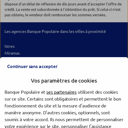
dispose d'un délai de réflexion de dix jours avant d'accepter l'offre de
crédit. La vente est subordonnée à l'obtention du prêt. Si celui-ci n'est
pas obtenu, le vendeur doit rembourser les sommes versées.
Les agences Banque Populaire dans les villes à proximité
Istres
Miramas
Salon-de-Provence
Continuer sans accepter
Arles
Martigues
Vos paramètres de cookies
Cavaillon
Marignane
Banque Populaire et
ses partenaires
utilisent des cookies
Vitrolles
sur ce site. Certains sont obligatoires et permettent le bon
Avignon
fonctionnement du site et la mesure d'audience de
Aix-en-Provence
manière anonyme. D'autres cookies, optionnels, sont
Les Pennes-Mirabeau
soumis à votre accord. Ils nous permettent de personnaliser
Nîmes
votre expérience sur le site, personnaliser l'assistance