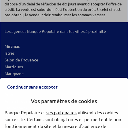
dispose d'un délai de réflexion de dix jours avant d'accepter l'offre de
crédit. La vente est subordonnée à l'obtention du prêt. Si celui-ci n'est
pas obtenu, le vendeur doit rembourser les sommes versées.
Les agences Banque Populaire dans les villes à proximité
Miramas
Istres
Salon-de-Provence
Martigues
Marignane
Vitrolles
Continuer sans accepter
Cavaillon
Arles
Vos paramètres de cookies
Aix-en-Provence
Les Pennes-Mirabeau
Banque Populaire et
ses partenaires
utilisent des cookies
Gardanne
sur ce site. Certains sont obligatoires et permettent le bon
Avignon
fonctionnement du site et la mesure d'audience de