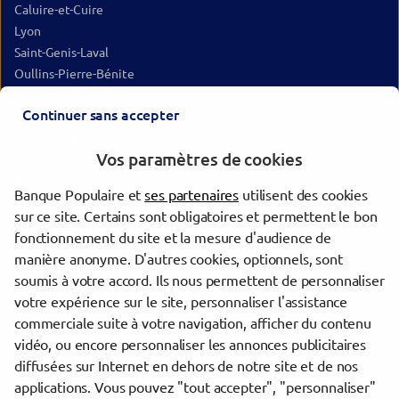
Caluire-et-Cuire
Lyon
Saint-Genis-Laval
Oullins-Pierre-Bénite
Rillieux-la-Pape
Continuer sans accepter
Villeurbanne
Vaulx-en-Velin
Vos paramètres de cookies
Vénissieux
Bron
Banque Populaire et
ses partenaires
utilisent des cookies
Décines-Charpieu
sur ce site. Certains sont obligatoires et permettent le bon
Givors
fonctionnement du site et la mesure d'audience de
Saint-Priest
manière anonyme. D'autres cookies, optionnels, sont
Meyzieu
soumis à votre accord. Ils nous permettent de personnaliser
Saint-Chamond
votre expérience sur le site, personnaliser l'assistance
commerciale suite à votre navigation, afficher du contenu
vidéo, ou encore personnaliser les annonces publicitaires
Trouver une agence Banque Populaire
diffusées sur Internet en dehors de notre site et de nos
Rhône
applications. Vous pouvez "tout accepter", "personnaliser"
Tarare