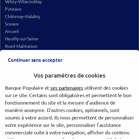
Vélizy-Villacoublay
Puteaux
Châtenay-Malabry
Sceaux
Arcueil
Neuilly-sur-Seine
Rueil-Malmaison
Bourg-la-Reine
Continuer sans accepter
Cachan
Courbevoie
Vos paramètres de cookies
Levallois-Perret
Paris
Banque Populaire et
ses partenaires
utilisent des cookies
Le Kremlin-Bicêtre
sur ce site. Certains sont obligatoires et permettent le bon
Nanterre
fonctionnement du site et la mesure d'audience de
La Celle-Saint-Cloud
manière anonyme. D'autres cookies, optionnels, sont
L'Haÿ-les-Roses
soumis à votre accord. Ils nous permettent de personnaliser
votre expérience sur le site, personnaliser l'assistance
commerciale suite à votre navigation, afficher du contenu
Trouver une agence Banque Populaire