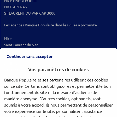
NICE NAPOLEON III
NICE ARENAS
ST LAURENT DU VAR CAP 3000
Les agences Banque Populaire dans les villes à proximité
Nice
Saint-Laurent-du-Var
Menton
Continuer sans accepter
Cagnes-sur-Mer
Antibes
Vos paramètres de cookies
Vallauris
Le Cannet
Banque Populaire et
ses partenaires
utilisent des cookies
Grasse
sur ce site. Certains sont obligatoires et permettent le bon
Cannes
fonctionnement du site et la mesure d'audience de
Mandelieu-la-Napoule
manière anonyme. D'autres cookies, optionnels, sont
Saint-Raphaël
soumis à votre accord. Ils nous permettent de personnaliser
votre expérience sur le site, personnaliser l'assistance