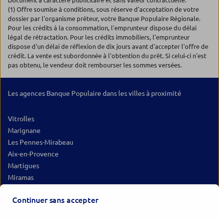
Document à caractère publicitaire et sans valeur contractuelle.
(1) Offre soumise à conditions, sous réserve d'acceptation de votre
dossier par l'organisme prêteur, votre Banque Populaire Régionale.
Pour les crédits à la consommation, l'emprunteur dispose du délai
légal de rétractation. Pour les crédits immobiliers, l'emprunteur
dispose d'un délai de réflexion de dix jours avant d'accepter l'offre de
crédit. La vente est subordonnée à l'obtention du prêt. Si celui-ci n'est
pas obtenu, le vendeur doit rembourser les sommes versées.
Les agences Banque Populaire dans les villes à proximité
Vitrolles
Marignane
Les Pennes-Mirabeau
Aix-en-Provence
Martigues
Miramas
Gardanne
Continuer sans accepter
Salon-de-Provence
Istres