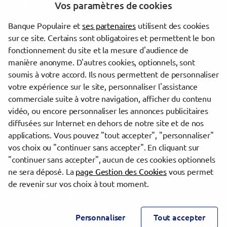
Vos paramètres de cookies
Marseille
Allauch
Banque Populaire et
ses partenaires
utilisent des cookies
Pertuis
sur ce site. Certains sont obligatoires et permettent le bon
Aubagne
fonctionnement du site et la mesure d'audience de
Cavaillon
manière anonyme. D'autres cookies, optionnels, sont
La Ciotat
soumis à votre accord. Ils nous permettent de personnaliser
Arles
votre expérience sur le site, personnaliser l'assistance
commerciale suite à votre navigation, afficher du contenu
vidéo, ou encore personnaliser les annonces publicitaires
Trouver une agence Banque Populaire
diffusées sur Internet en dehors de notre site et de nos
Bouches-du-Rhône
applications. Vous pouvez "tout accepter", "personnaliser"
Rognac
vos choix ou "continuer sans accepter". En cliquant sur
"continuer sans accepter", aucun de ces cookies optionnels
Powered by
evermaps ©
ne sera déposé. La
page Gestion des Cookies
vous permet
de revenir sur vos choix à tout moment.
www.banque-populaire.fr
Informations cookies
Contact
Personnaliser
Tout accepter
Mentions légales