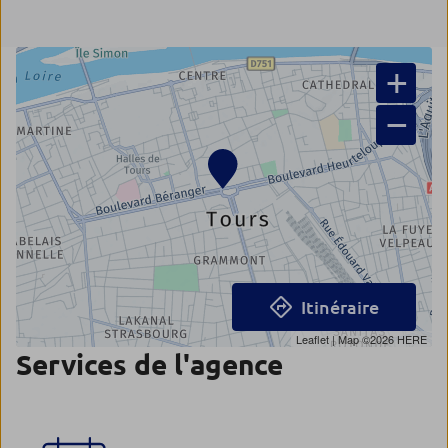
+
−
Itinéraire
Leaflet
| Map ©2026
HERE
Services de l'agence