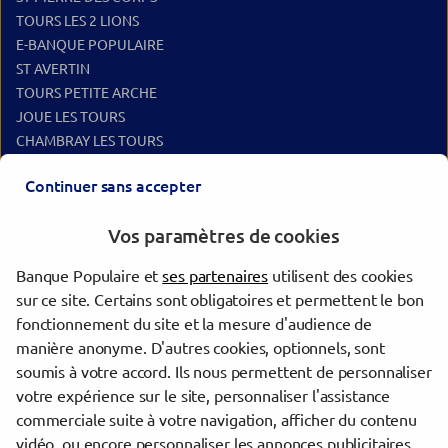
TOURS LES 2 LIONS
E-BANQUE POPULAIRE
ST AVERTIN
TOURS PETITE ARCHE
JOUE LES TOURS
CHAMBRAY LES TOURS
FONDETTES
Continuer sans accepter
BALLAN MIRE
MONTLOUIS SUR LOIRE
Vos paramètres de cookies
AMBOISE
Banque Populaire et
ses partenaires
utilisent des cookies
Les agences Banque Populaire dans les villes à proximité
sur ce site. Certains sont obligatoires et permettent le bon
fonctionnement du site et la mesure d'audience de
Tours
manière anonyme. D'autres cookies, optionnels, sont
Joué-lès-Tours
soumis à votre accord. Ils nous permettent de personnaliser
votre expérience sur le site, personnaliser l'assistance
commerciale suite à votre navigation, afficher du contenu
Trouver une agence Banque Populaire
vidéo, ou encore personnaliser les annonces publicitaires